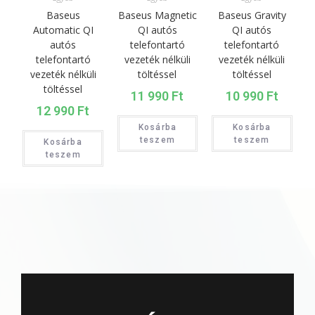
Baseus
Baseus Magnetic
Baseus Gravity
Automatic QI
QI autós
QI autós
autós
telefontartó
telefontartó
telefontartó
vezeték nélküli
vezeték nélküli
vezeték nélküli
töltéssel
töltéssel
töltéssel
11 990
Ft
10 990
Ft
12 990
Ft
Kosárba
Kosárba
teszem
teszem
Kosárba
teszem