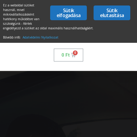
Ez a weboldal sütiket
Sütik
Sütik
használ, mivel
elfogadása
elutasítása
mikrovállalkozásként
hatékony működésre van
szükségünk - Kérlek
engedélyezd a sütiket az oldal maximális használhatóságáért.
Bővebb infó:
Adatvédelmi Nyilatkozat
0
Ft