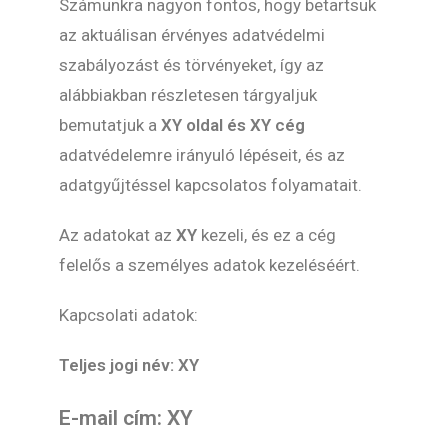
Számunkra nagyon fontos, hogy betartsuk
az aktuálisan érvényes adatvédelmi
szabályozást és törvényeket, így az
alábbiakban részletesen tárgyaljuk
bemutatjuk a
XY oldal és XY cég
adatvédelemre irányuló lépéseit, és az
adatgyűjtéssel kapcsolatos folyamatait.
Az adatokat az
XY
kezeli, és ez a cég
felelős a személyes adatok kezeléséért.
Kapcsolati adatok:
Teljes jogi név: XY
E-mail cím: XY