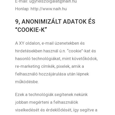
E-mail: ugyfelszolgalat@naih.hu
Honlap: http://www.naih.hu
9, ANONIMIZÁLT ADATOK ÉS
“COOKIE-K”
A XY oldalon, e-mail üzenetekben és
hirdetésekben használ ú.n. “cookie”-kat és
hasonló technológiákat, mint követőkódok,
re-marketing címkék, pixelek, amik a
felhasználó hozzájárulása után lépnek
működésbe.
Ezek a technológiák segítenek nekünk
jobban megérteni a felhasználók
viselkedését és érdeklődését, így segítve a